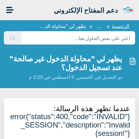
التخطّي إلى المحتوى الرئيسي
دعم المفتاح الإلكتروني
الرئيسية
...
يظهر لي "محاولة الدخول غير صالحة" عند تسجيل الد...
يظهر لي "محاولة الدخول غير صالحة"
عند تسجيل الدخول؟
تم التعديل في الخميس, 6 أغسطس في 2:29 م
عندما تظهر هذه الرسالة:
{"error{"status":400,"code":"INVALID
_SESSION","description":"Invalid
session!"}}